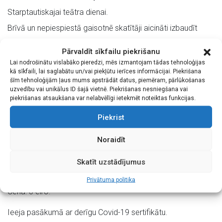
Starptautiskajai teātra dienai.
Brīvā un nepiespiestā gaisotnē skatītāji aicināti izbaudīt
dzejdara romantisko un lirisko valodas skanējumu, kā arī
Pārvaldīt sīkfailu piekrišanu
novērtēt aktieru sniegumu pēc vairāk nekā pusotra gada
Lai nodrošinātu vislabāko pieredzi, mēs izmantojam tādas tehnoloģijas
kā sīkfaili, lai saglabātu un/vai piekļūtu ierīces informācijai. Piekrišana
publiskās uzstāšanās pārtraukuma.
šīm tehnoloģijām ļaus mums apstrādāt datus, piemēram, pārlūkošanas
uzvedību vai unikālus ID šajā vietnē. Piekrišanas nesniegšana vai
Uzveduma režisore: Ināra Kalnarāja
piekrišanas atsaukšana var nelabvēlīgi ietekmēt noteiktas funkcijas.
Māksliniece: Dace Lanka
Piekrist
Lomās: Liepājas Tautas teātra aktieri
Noraidīt
Vieta: Liepājas latviešu biedrības nama Lielā zāle
Biļetes: SIA “Biļešu paradīze” tirdzniecības vietās un
Skatīt uzstādījumus
interneta vietnē www.bilesuparadize.lv.
Privātuma politika
Cena: 3 eiro.
Ieeja pasākumā ar derīgu Covid-19 sertifikātu.