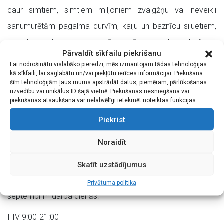
caur simtiem, simtiem miljoniem zvaigžņu vai neveikli
sanumurētām pagalma durvīm, kaiju un baznīcu siluetiem,
atspulga burtiem uz kormorāna spārna vai tikai retu štrihu
Pārvaldīt sīkfailu piekrišanu
zem ielu tetovētās ādas. Reizēm tā ir vienkārši skaņa.
Lai nodrošinātu vislabāko pieredzi, mēs izmantojam tādas tehnoloģijas
kā sīkfaili, lai saglabātu un/vai piekļūtu ierīces informācijai. Piekrišana
Piedalās: Adrians Pese, Agris Klestrovs, Eric Zirk, Gunārs
šīm tehnoloģijām ļaus mums apstrādāt datus, piemēram, pārlūkošanas
uzvedību vai unikālus ID šajā vietnē. Piekrišanas nesniegšana vai
Kopštāls, Ilga Lasmane, Ilona Gabaliņa Kila, Irina Tīre, Iveta
piekrišanas atsaukšana var nelabvēlīgi ietekmēt noteiktas funkcijas.
Herbsta, Jānis Dreimanis, Jelizaveta Borodina, Laila Dūna,
Piekrist
Līga Ansone, Ludmila Šmite, Normunds Kaprano, Pēteris
Noraidīt
Jaunzems, Valentīns, Vineta Jaunzeme un Ziedonis
Safronovs.
Skatīt uzstādījumus
Izstāde apskatāma bez maksas no 8. septembra līdz 8.
Privātuma politika
septembrim darba dienās:
I-IV 9:00-21:00