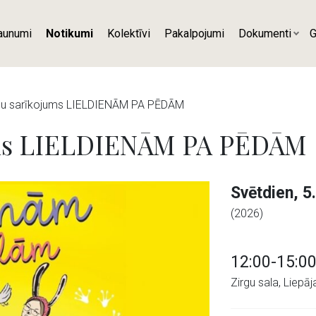
aunumi
Notikumi
Kolektīvi
Pakalpojumi
Dokumenti
G
enu sarīkojums LIELDIENĀM PA PĒDĀM
ums LIELDIENĀM PA PĒDĀM
Svētdien, 5.
(2026)
12:00-15:0
Zirgu sala, Liepāj