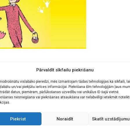
 sniedz brīnišķīgu iespēju svētkus svinēt brīvā dabā, apvien
Pārvaldīt sīkfailu piekrišanu
s pašvaldība aicina liepājniekus un pilsētas viesus svinēt L
 nodrošinātu vislabāko pieredzi, mēs izmantojam tādas tehnoloģijas kā sīkfaili, la
labātu un/vai piekļūtu ierīces informācijai. Piekrišana šīm tehnoloģijām ļaus mu
trādāt datus, piemēram, pārlūkošanas uzvedību vai unikālus ID šajā vietnē.
krišanas nesniegšana vai piekrišanas atsaukšana var nelabvēlīgi ietekmēt noteik
a izrāde “Kad mežā valdīja zaķis”. Lieldienu pasākumu vadīs tēli
kcijas.
Piekrist
Noraidīt
Skatīt uzstādījumu
 tradīcijas, krāsot un ripināt olas, piedalīties interesantās r
a nofotografēties ar Lieldienu tēliem, priecāties par lauku sētas