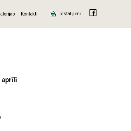
Iestatījumi
alerijas
Kontakti
 aprīlī
0
a