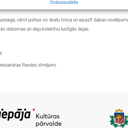
Privātuma politika
pastaigā, vērot putnus no skatu torņa un iepazīt dabas noslēpum
gās dziesmas un deju kolektīvu lustīgās dejas.
s
Aleksandras Rundes zīmējumi.