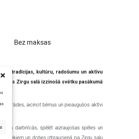
Bez maksas
ojot tradīcijas, kultūru, radošumu un aktīvu
ieldienas Zirgu salā izzinošā svētku pasākumā
i
ms
tas
 no izrādes, aicinot bērnus un pieaugušos aktīvi
s
adošajās darbnīcās, spēlēt aizraujošas spēles un
 dzīvniekiem un doties izbraucienā pa Zirgu salu