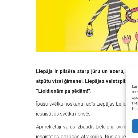
Liepāja ir pilsēta starp jūru un ezeru, kas
atpūtu visai ģimenei. Liepājas valstspilsēta
Lai
“Lieldienām pa pēdām!”.
sag
aps
Pie
Īpašu svētku noskaņu radīs Liepājas Leļļu teātr
fun
iesaistīties svētku norisēs.
Apmeklētāji varēs izbaudīt Lieldienu svinēšanas
iesaistīties dažādās atrakcijās. Būs arī iespēj