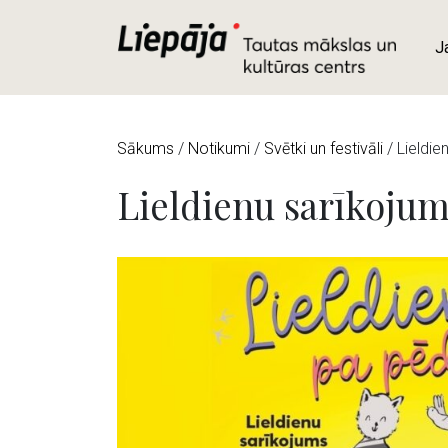
J
Sākums
/
Notikumi
/
Svētki un festivāli
/
Lieldi
Lieldienu sarīkoj