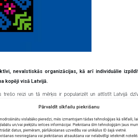
īvi, nevalstiskās organizācijas, kā arī individuālie izpild
a kopēji visā Latvijā.
s trešo reizi un tā mērķis ir popularizēt un attīstīt Latvijā d
 izprast savas kultūras nozīmi Latvijas kultūrvidē un sekmēt sta
Pārvaldīt sīkfailu piekrišanu
slinieciskie kolektīvi, teju 1400 dalībnieki, kas pārstāv 14 daž
 nodrošinātu vislabāko pieredzi, mēs izmantojam tādas tehnoloģijas kā sīkfaili, la
labātu un/vai piekļūtu ierīces informācijai. Piekrišana šīm tehnoloģijām ļaus mu
ešu, moldāvu, poļu, romu, spāņu, ukraiņu un vācu.
trādāt datus, piemēram, pārlūkošanas uzvedību vai unikālus ID šajā vietnē.
krišanas nesniegšana vai piekrišanas atsaukšana var nelabvēlīgi ietekmēt noteik