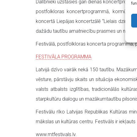
Dalībnieki uzstāsies gan dienas koncertprogra
fun
postfolkloras koncertprogrammā, kormūzika
koncertā Liepājas koncertzālē “Lielais dzintar
dažādu tautību amatniecību prasmes un nacionā
Festivālā, postfolkloras koncerta programmā, p
FESTIVĀLA PROGRAMMA
Latvijā dzīvo vairāk nekā 150 tautību. Mazākumt
vēsture, pārstāvju skaits un situācija ekonomi
valsts atbalsts izglītības, tradicionālās kult
starpkultūru dialogu un mazākumtautību pilsonis
Festivālu rīko Latvijas Republikas Kultūras min
mākslas un kultūras centru. Festivāls ir iekļa
www.mtfestivals.lv.