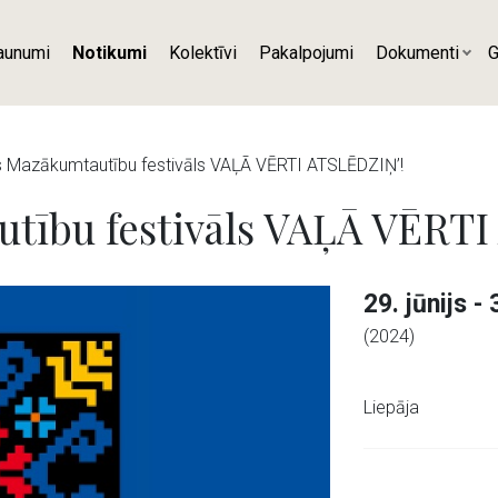
aunumi
Notikumi
Kolektīvi
Pakalpojumi
Dokumenti
G
as Mazākumtautību festivāls VAĻĀ VĒRTI ATSLĒDZIŅ’!
utību festivāls VAĻĀ VĒRT
29. jūnijs - 
(2024)
Liepāja