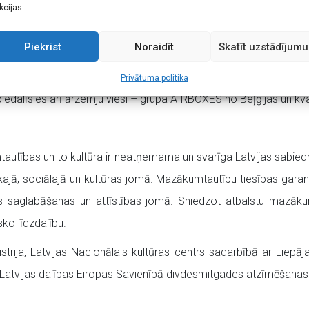
mmā uz centrālās skatuves Festivāla laukumā (Liepājas Vecās o
kcijas.
s koncertprogrammā, instrumentālo ansambļu un orķestru ko
Piekrist
Noraidīt
Skatīt uzstādījumu
s”. Līdzās koncertprogrammām, ikvienam interesentam būs iespēja
lās virtuves.
Privātuma politika
iedalīsies arī ārzemju viesi – grupa AIRBOXES no Beļģijas un kva
autības un to kultūra ir neatņemama un svarīga Latvijas sabiedrī
skajā, sociālajā un kultūras jomā. Mazākumtautību tiesības gar
ūras saglabāšanas un attīstības jomā. Sniedzot atbalstu mazāku
ko līdzdalību.
istrija, Latvijas Nacionālais kultūras centrs sadarbībā ar Liepā
uts Latvijas dalības Eiropas Savienībā divdesmitgades atzīmēšan