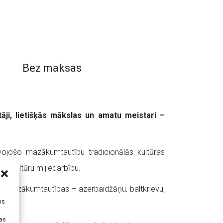
Bez maksas
ītāji, lietišķās mākslas un amatu meistari –
zīvojošo mazākumtautību tradicionālās kultūras
rpkultūru mijiedarbību.
ādas mazākumtautības – azerbaidžāņu, baltkrievu,
i
ms
tas