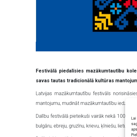
Festivālā piedalīsies mazākumtautību kolekt
savas tautas tradicionālā kultūras mantojum
Latvijas mazākumtautību festivāls norisināsie
mantojumu, mudināt mazākumtautību iedzīvotājus
Dalību festivālā pieteikuši vairāk nekā 100 māk
Lai
sag
bulgāru, ebreju, gruzīnu, krievu, ķīniešu, lietuvi
aps
Pie