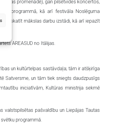
stmalas promenādē), gan pilsētvides koncertos,
ncertprogrammā, kā arī festivāla Noslēguma
s
 apskatīt mākslas darbu izstādi, kā arī iepazīt
rtets AREASUD no Itālijas.
bas un kultūrtelpas sastāvdaļa; tām ir atšķirīga
antē Satversme, un tām tiek sniegts daudzpusīgs
mtautību iniciatīvām, Kultūras ministrija sekmē
jas valstspilsētas pašvaldību un Liepājas Tautas
as svētku programmā.