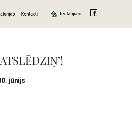
Iestatījumi
alerijas
Kontakti
I ATSLĒDZIŅ’!
30. jūnijs