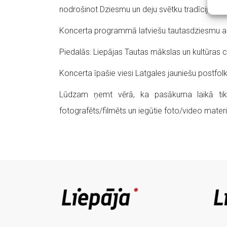
nodrošinot Dziesmu un deju svētku tradīcijas pro
Koncerta programmā latviešu tautasdziesmu ap
Piedalās: Liepājas Tautas mākslas un kultūras ce
Koncerta īpašie viesi Latgales jauniešu postfolk
Lūdzam ņemt vērā, ka pasākuma laikā tiks 
fotografēts/filmēts un iegūtie foto/video materi