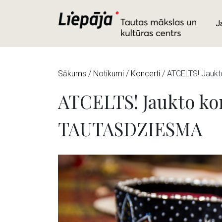
J
Sākums
/
Notikumi
/
Koncerti
/
ATCELTS! Jauk
ATCELTS! Jaukto k
TAUTASDZIESMA