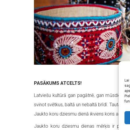
Lai
PASĀKUMS ATCELTS!
sag
aps
Latviešu kultūrā gan pagātnē, gan mūsdienās
Pie
fun
svinot svētkus, baltā un nebaltā brīdī. Tautasd
Jaukto koru dziesmu dienā ikviens koris aicinā
Jaukto koru dziesmu dienas mērķis ir popular