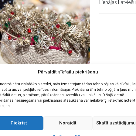
Liepājas Latviešu
Pārvaldīt sīkfailu piekrišanu
 nodrošinātu vislabāko pieredzi, mēs izmantojam tādas tehnoloģijas kā sīkfaili, la
labātu un/vai piekļūtu ierīces informācijai. Piekrišana šīm tehnoloģijām ļaus mu
trādāt datus, piemēram, pārlūkošanas uzvedību vai unikālus ID šajā vietnē.
 īpašu lomu ieņem tautasdziesmas. Sauktas arī par spēka dzie
krišanas nesniegšana vai piekrišanas atsaukšana var nelabvēlīgi ietekmēt noteik
kcijas.
ziesmas dzīvas, spēka pilnas un ikvienam tuvas padarām mēs paši
ts izdziedāt sev tuvas un nozīmīgas tautasdziesmas.
Piekrist
Noraidīt
Skatīt uzstādījumu
izēt latviešu tautasdziesmas, kopt un uzturēt kora dziedāšan