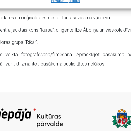
Privātuma politika
cesa nepārtrauktību, kā arī veicināt Latvijas pilsētu un novadu j
dares un oriģināldziesmas ar tautasdziesmu vārdiem.
ntra jauktais koris “Kursa”, diriģente Ilze Āboliņa un vieskolekt
loras grupa “Rikši”.
veikta fotografēšana/filmēšana. Apmeklējot pasākuma noris
āli var tikt izmantoti pasākuma publicitātes nolūkos.