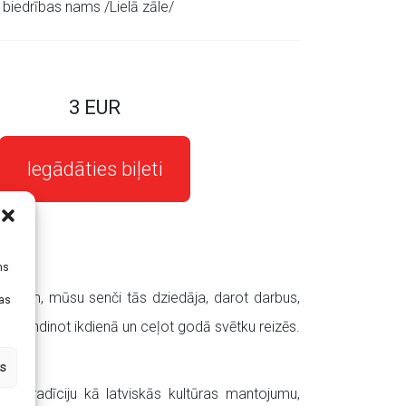
 biedrības nams /Lielā zāle/
3 EUR
Iegādāties biļeti
i
ms
smām, mūsu senči tās dziedāja, darot darbus,
tas
, skandinot ikdienā un ceļot godā svētku reizēs.
s
as tradīciju kā latviskās kultūras mantojumu,