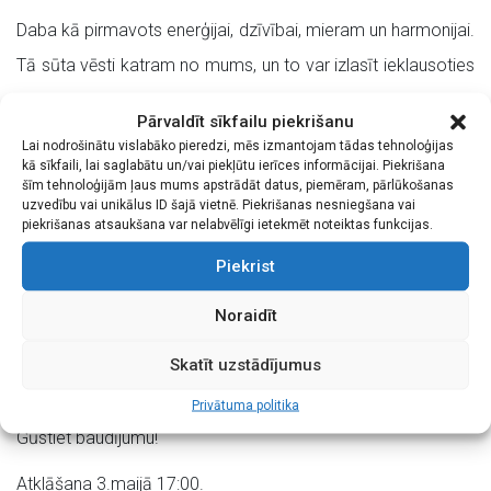
Daba kā pirmavots enerģijai, dzīvībai, mieram un harmonijai.
Tā sūta vēsti katram no mums, un to var izlasīt ieklausoties
sevī. Dabas vēstules ir par vēja stiprumu un spēku, par
Pārvaldīt sīkfailu piekrišanu
siltajiem saules stariem pavasarī un par dzīvespriecīgajiem
Lai nodrošinātu vislabāko pieredzi, mēs izmantojam tādas tehnoloģijas
kā sīkfaili, lai saglabātu un/vai piekļūtu ierīces informācijai. Piekrišana
putnu treļļiem. Par rāmajiem rudens saulrietiem un baltajām
šīm tehnoloģijām ļaus mums apstrādāt datus, piemēram, pārlūkošanas
sniega kupenām, kuras mierina un mudina ikdienas steigu
uzvedību vai unikālus ID šajā vietnē. Piekrišanas nesniegšana vai
piekrišanas atsaukšana var nelabvēlīgi ietekmēt noteiktas funkcijas.
nolikt malā.
Piekrist
Vai Tu, cilvēk, esi atradis atbildes uz saviem jautājumiem? Tu
Noraidīt
vari atrast, jo mums katram ir viens uzdevums – sajust ka
esi daļa no dabas procesa un just kā pašam sirdī mostas
Skatīt uzstādījumus
mīlestība, pateicība un paļāvība.
Privātuma politika
Gūstiet baudījumu!
Atklāšana 3.maijā 17:00.