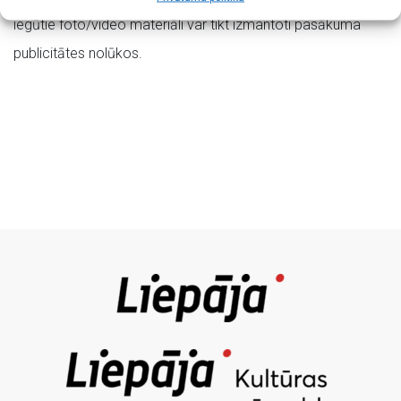
iegūtie foto/video materiāli var tikt izmantoti pasākuma
publicitātes nolūkos.