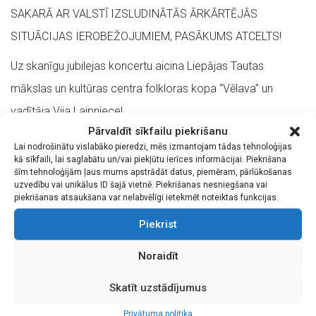
SAKARĀ AR VALSTĪ IZSLUDINĀTĀS ĀRKĀRTĒJĀS
SITUĀCIJAS IEROBEŽOJUMIEM, PASĀKUMS ATCELTS!
Uz skanīgu jubilejas koncertu aicina Liepājas Tautas
mākslas un kultūras centra folkloras kopa “Vēlava” un
vadītāja Vija Laipniece!
Pārvaldīt sīkfailu piekrišanu
Folkloras kopa savu jubileju svinēs kopā ar bērnu deju
Lai nodrošinātu vislabāko pieredzi, mēs izmantojam tādas tehnoloģijas
kā sīkfaili, lai saglabātu un/vai piekļūtu ierīces informācijai. Piekrišana
kolektīvu “Krustiņi” un citām folkloras kopām no Liepājas,
šīm tehnoloģijām ļaus mums apstrādāt datus, piemēram, pārlūkošanas
uzvedību vai unikālus ID šajā vietnē. Piekrišanas nesniegšana vai
izceļot dažādu paaudžu saikni caur tautas dziesmām,
piekrišanas atsaukšana var nelabvēlīgi ietekmēt noteiktas funkcijas.
dejām un rotaļām.
Piekrist
Ieeja pasākumā ar personalizētām bezmaksas biļetēm.
Noraidīt
Lūdzam ņemt vērā, ka pasākuma laikā tiks veikta
Skatīt uzstādījumus
fotografēšana/filmēšana. Apmeklējot pasākuma norises
vietu, apmeklētājs piekrīt, ka var tikt fotografēts/filmēts un
Privātuma politika