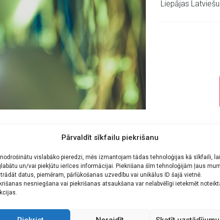
Liepājas Latviešu
Pārvaldīt sīkfailu piekrišanu
n tā mērķis ir nodrošināt jauno solistu un vokālo ansambļu muzic
 nodrošinātu vislabāko pieredzi, mēs izmantojam tādas tehnoloģijas kā sīkfaili, la
iešus no visas Latvijas, kuri grib apliecināt savas māksliniec
labātu un/vai piekļūtu ierīces informācijai. Piekrišana šīm tehnoloģijām ļaus mu
trādāt datus, piemēram, pārlūkošanas uzvedību vai unikālus ID šajā vietnē.
ā arī veicināt kvalitatīvu vokālo un māksliniecisko attīstību, s
krišanas nesniegšana vai piekrišanas atsaukšana var nelabvēlīgi ietekmēt noteik
kcijas.
 bet no pulksten 15:00 līdz 17:00 savas prasmes rādīs vokālie ans