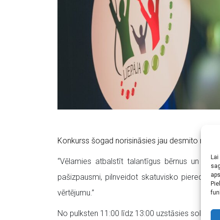
Konkurss šogad norisināsies jau desmito reizi u
Lai
“Vēlamies atbalstīt talantīgus bērnus un jaun
sag
aps
pašizpausmi, pilnveidot skatuvisko pieredzi, k
Pie
vērtējumu.”
fun
No pulksten 11:00 līdz 13:00 uzstāsies solisti,