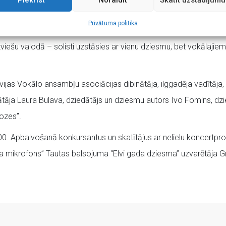
Piekrist
Noraidīt
Skatīt uzstādījumu
 146 dalībnieki, no kuriem 29 solisti un 14 ansambļi. Šogad konku
Privātuma politika
nikava un Baloži.
atviešu valodā – solisti uzstāsies ar vienu dziesmu, bet vokālaj
atvijas Vokālo ansambļu asociācijas dibinātāja, ilggadēja vadītā
tāja Laura Bulava, dziedātājs un dziesmu autors Ivo Fomins, dzi
ozes”.
:00. Apbalvošanā konkursantus un skatītājus ar nelielu koncertp
ta mikrofons” Tautas balsojuma “Elvi gada dziesma” uzvarētāja Gr