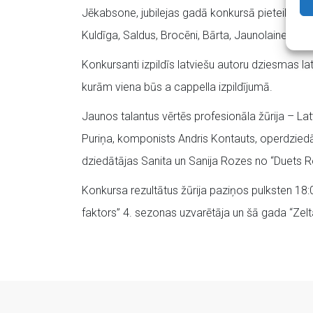
Jēkabsone, jubilejas gadā konkursā pieteikušies
Kuldīga, Saldus, Brocēni, Bārta, Jaunolaine, Car
Konkursanti izpildīs latviešu autoru dziesmas l
kurām viena būs a cappella izpildījumā.
Jaunos talantus vērtēs profesionāla žūrija – L
Puriņa, komponists Andris Kontauts, operdziedā
dziedātājas Sanita un Sanija Rozes no “Duets R
Konkursa rezultātus žūrija paziņos pulksten 18
faktors” 4. sezonas uzvarētāja un šā gada “Zel