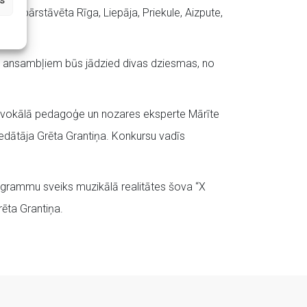
s
rsā pārstāvēta Rīga, Liepāja, Priekule, Aizpute,
iem ansambļiem būs jādzied divas dziesmas, no
ja, vokālā pedagoģe un nozares eksperte Mārīte
edātāja Grēta Grantiņa. Konkursu vadīs
rogrammu sveiks muzikālā realitātes šova “X
ēta Grantiņa.