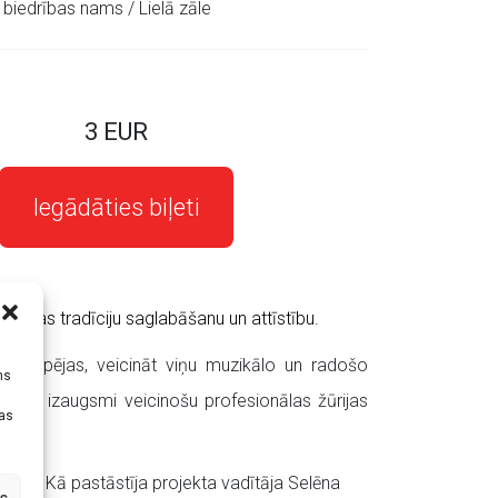
 biedrības nams / Lielā zāle
3 EUR
Iegādāties biļeti
ēšanas tradīciju saglabāšanu un attīstību.
i
iskās spējas, veicināt viņu muzikālo un radošo
ms
aņemot izaugsmi veicinošu profesionālas žūrijas
tas
ambļi. Kā pastāstīja projekta vadītāja Selēna