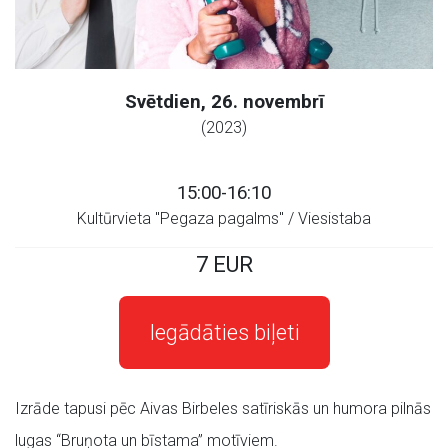
Svētdien, 26. novembrī
(2023)
15:00-16:10
Kultūrvieta "Pegaza pagalms" / Viesistaba
7 EUR
Iegādāties biļeti
Izrāde tapusi pēc Aivas Birbeles satīriskās un humora pilnās
lugas “Bruņota un bīstama” motīviem.