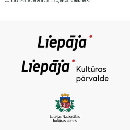
Lomās: Amatierteātra “Projekts” dalībnieki