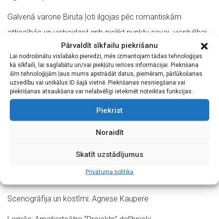
Galvenā varone Biruta ļoti ilgojas pēc romantiskām
attiecībās un visbeidzot grib pielikt punktu savai vientulībai.
Pārvaldīt sīkfailu piekrišanu
Viņa apņēmusies 90 dienās tikt pie sava Sapņu prinča. Lai
Lai nodrošinātu vislabāko pieredzi, mēs izmantojam tādas tehnoloģijas
iekarotu savu iecerēto, Biruta apgūst visas vīriešu
kā sīkfaili, lai saglabātu un/vai piekļūtu ierīces informācijai. Piekrišana
šīm tehnoloģijām ļaus mums apstrādāt datus, piemēram, pārlūkošanas
valdzināšanas prasmes, sākot ar to, kas jāvelk mugurā,
uzvedību vai unikālus ID šajā vietnē. Piekrišanas nesniegšana vai
piekrišanas atsaukšana var nelabvēlīgi ietekmēt noteiktas funkcijas.
dodoties uz pirmo tikšanos; kā lietot ķermeņa valodu; līdz
Piekrist
frāzēm, kuras sacīt tikšanās reizē, kā arī veic izsekošanu,
novērošanu, izvēlas rīcības taktiku; slepenpolicista cienīgi
Noraidīt
ierodas viņa darba vietā, lai noskaidrotu Sapņu prinča
Skatīt uzstādījumus
vārdu. Notiek ekstremāla atzīšanās, satikšanās un…
Privātuma politika
Režija: Lelde Kaupuža
Scenogrāfija un kostīmi: Agnese Kaupere