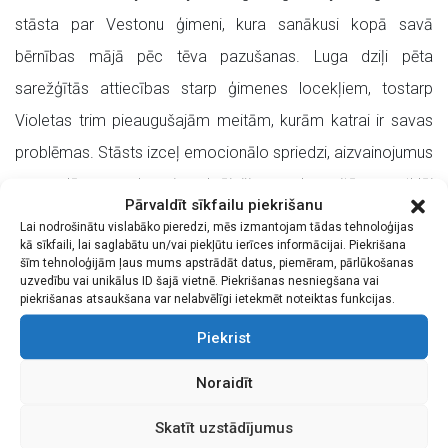
stāsta par Vestonu ģimeni, kura sanākusi kopā savā
bērnības mājā pēc tēva pazušanas. Luga dziļi pēta
sarežģītās attiecības starp ģimenes locekļiem, tostarp
Violetas trim pieaugušajām meitām, kurām katrai ir savas
problēmas. Stāsts izceļ emocionālo spriedzi, aizvainojumus
un noslēpumus, kas ir uzkrājušies gadu gaitā, un atklāj
Pārvaldīt sīkfailu piekrišanu
daudzas traģiskās un komiskās situācijas, kas izriet no
Lai nodrošinātu vislabāko pieredzi, mēs izmantojam tādas tehnoloģijas
kā sīkfaili, lai saglabātu un/vai piekļūtu ierīces informācijai. Piekrišana
ģimenes dinamiskajām attiecībām.
šīm tehnoloģijām ļaus mums apstrādāt datus, piemēram, pārlūkošanas
uzvedību vai unikālus ID šajā vietnē. Piekrišanas nesniegšana vai
Rakstnieks nosaucis lugu par melno komēdiju. Karātavu
piekrišanas atsaukšana var nelabvēlīgi ietekmēt noteiktas funkcijas.
humors ir veids, kā runāt par nopietnām un sāpīgām
Piekrist
tēmām. Intensīvs melnais humors caur smiekliem ļauj
Noraidīt
pārvarēt diskomfortu un nopietni aizdomāties par tabu
tēmām.
Skatīt uzstādījumus