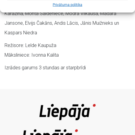
Lomās: Iveta Ļesina, Ildze Matute, Estere Egliņa, Ilze
Privātuma politika
Karazina, Monta Saldeniece, Modra Vilkauša, Madara
Jansone, Elvijs Čakāns, Andis Lācis, Jānis Muižnieks un
Kaspars Niedra
Režisore: Lelde Kaupuža
Māksliniece: Ivonna Kalita
Izrādes garums 3 stundas ar starpbrīdi