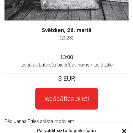
Svētdien, 26. martā
(2023)
13:00
Liepājas Latviešu biedrības nams / Lielā zāle
3 EUR
Iegādāties biļeti
Pēc Janas Egles stāsta motīviem.
Pārvaldīt sīkfailu piekrišanu