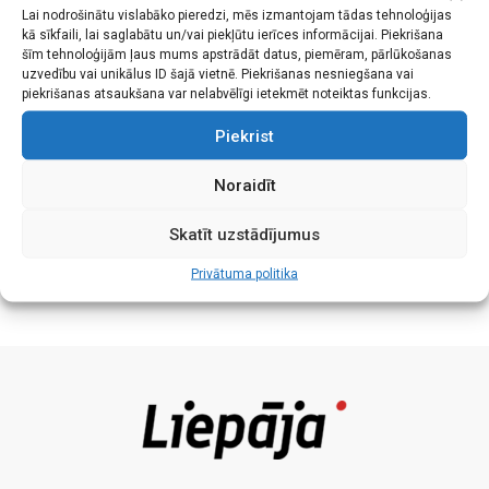
Uzveduma pamatā ir kādreiz Ziemupē dzīvojušas sievietes
Lai nodrošinātu vislabāko pieredzi, mēs izmantojam tādas tehnoloģijas
kā sīkfaili, lai saglabātu un/vai piekļūtu ierīces informācijai. Piekrišana
Annas Eniņas dzīvesstāsts. Vēstījums ir par sabiedrības
šīm tehnoloģijām ļaus mums apstrādāt datus, piemēram, pārlūkošanas
izstumto, kas dzīvo līdzās pastāvošai kārtībai un
uzvedību vai unikālus ID šajā vietnē. Piekrišanas nesniegšana vai
piekrišanas atsaukšana var nelabvēlīgi ietekmēt noteiktas funkcijas.
pieņēmumiem par “pareizi/nepareizi” un par tiem, kuri caur
Piekrist
cilvēcības prizmu sniedz palīdzīgu roku.
Noraidīt
Režisore: Karīna Tatarinova
Skatīt uzstādījumus
Izrāde ir Latvijas Amatierteātru iestudējumu skates titula
“Gada izrāde 2019” ieguvēja.
Privātuma politika