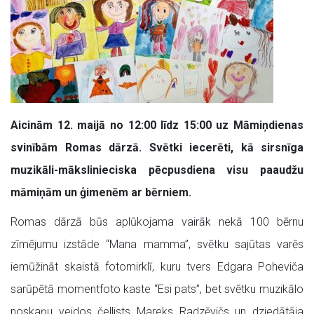
Aicinām 12. maijā no 12:00 līdz 15:00 uz Māmiņdienas
svinībām Romas dārzā. Svētki iecerēti, kā sirsnīga
muzikāli-mākslinieciska pēcpusdiena visu paaudžu
māmiņām un ģimenēm ar bērniem.
Romas dārzā būs aplūkojama vairāk nekā 100 bērnu
zīmējumu izstāde “Mana mamma”, svētku sajūtas varēs
iemūžināt skaistā fotomirklī, kuru tvers Edgara Poheviča
sarūpētā momentfoto kaste “Esi pats”, bet svētku muzikālo
noskaņu veidos čellists Mareks Radzēvičs un dziedātāja