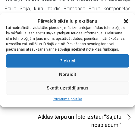
Paula Saija, kura izpildīs Raimonda Paula komponētās
melodijas. Svinības ar sirsnīgām dziesmām kulpinās arī
Pārvaldīt sīkfailu piekrišanu
Liepājas Tautas mākslas un kultūras centra vokālais
Lai nodrošinātu vislabāko pieredzi, mēs izmantojam tādas tehnoloģijas
kā sīkfaili, lai saglabātu un/vai piekļūtu ierīces informācijai. Piekrišana
ansamblis “Šokolāde” Daigas Ozolas vadībā. Svētku
šīm tehnoloģijām ļaus mums apstrādāt datus, piemēram, pārlūkošanas
uzvedību vai unikālus ID šajā vietnē. Piekrišanas nesniegšana vai
pasākuma vadītājs – Liepājas teātra aktieris Kaspars
piekrišanas atsaukšana var nelabvēlīgi ietekmēt noteiktas funkcijas.
Kārkliņš.
Piekrist
Laipni aicināti! Visas aktivitātes ir bez maksas.
Noraidīt
Skatīt uzstādījumus
Nedēļas nogalē svinēsim “Līvas ciema
Privātuma politika
svētkus”
Atklās tērpu un foto izstādi “Sajūtu
nospiedumi”