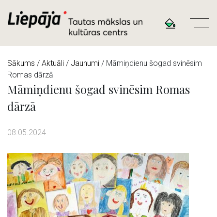
Sākums
/
Aktuāli
/
Jaunumi
/ Māmiņdienu šogad svinēsim
Romas dārzā
Māmiņdienu šogad svinēsim Romas
dārzā
08.05.2024