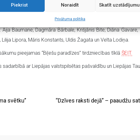
Piekrist
Noraidīt
Skatīt uzstādījumu
arvien un no jauna atrastu un pilnveidotu sevi. Apvārsnis ir sapnis
ļiem” pārliecību līkumainajā pieaugšanas ceļā un bezgalības 
Privātuma politika
: Aija Baumane, Dagmāra Bārbale, Krišjānis Bite, Diāna Gavare, D
, Lilija Lipora, Māris Konstants, Uldis Žagata un Velta Lodiņa.
sākumu pieejamas “Biļešu paradīzes” tirdzniecības tīklā
ŠEIT.
rs sadarbībā ar Liepājas valstspilsētas pašvaldību un Liepājas Ta
ema svētku”
“Dzīves raksti dejā” – paaudžu sat