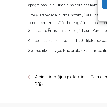
apņēmības un dulluma pilns solis nezināmajā, lai 
Drošā atspēriena punkta nozīmi, “jūra līdz ce
koncertam izraudzītās horeogrāfijas. To autori
Sūna, Jānis Ērglis, Jānis Purviņš, Laura Pavilone
Koncerta sākums pulksten 21.00. Biļetes uz pa
Svētkus rīko Latvijas Nacionālais kultūras cent
Aicina tirgotājus pieteikties “Līvas ci
tirgū