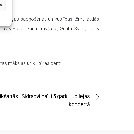
s
.”
jeb mūžīgas sapņošanas un kustības tēmu atklās
āvis Ērglis, Guna Trukšāne, Gunta Skuja, Harijs
utas mākslas un kultūras centru.
ikšanās “Sidrabviļņa” 15 gadu jubilejas
koncertā