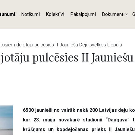
aunumi
Notikumi
Kolektīvi
Pakalpojumi
Dokumenti
G
tošiem dejotāju pulcēsies II Jauniešu Deju svētkos Liepājā
otāju pulcēsies II Jauniešu
6500 jaunieši no vairāk nekā 200 Latvijas deju k
kur 23. maija novakarē stadionā “Daugava” ti
krāšņums un kopdejošanas prieks II Jauniešu