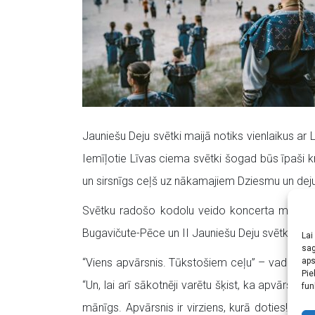
Jauniešu Deju svētki maijā notiks vienlaikus ar
Iemīļotie Līvas ciema svētki šogad būs īpaši kr
un sirsnīgs ceļš uz nākamajiem Dziesmu un deju
Svētku radošo kodolu veido koncerta mākslinie
Bugavičute-Pēce un II Jauniešu Deju svētku virsv
Lai
sag
“Viens apvārsnis. Tūkstošiem ceļu” – vadmotīv
aps
Pie
“Un, lai arī sākotnēji varētu šķist, ka apvārsnis i
fun
mānīgs. Apvārsnis ir virziens, kurā doties! Tas