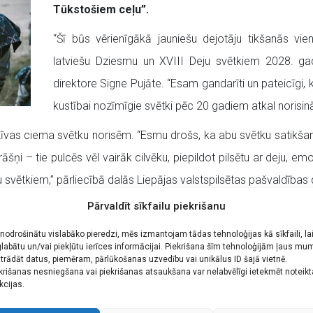
Tūkstošiem ceļu”.
“Šī būs vērienīgākā jauniešu dejotāju tikšanās vi
latviešu Dziesmu un XVIII Deju svētkiem 2028. gad
direktore Signe Pujāte. “Esam gandarīti un pateicīgi,
kustībai nozīmīgie svētki pēc 20 gadiem atkal norisinā
 Līvas ciema svētku norisēm. “Esmu drošs, ka abu svētku satikšanā
āšņi – tie pulcēs vēl vairāk cilvēku, piepildot pilsētu ar deju, 
 svētkiem,” pārliecībā dalās Liepājas valstspilsētas pašvaldība
Pārvaldīt sīkfailu piekrišanu
ciskie vadītāji Dagmāra Bārbale un Jānis Purviņš, režisors M
adītāji.
 nodrošinātu vislabāko pieredzi, mēs izmantojam tādas tehnoloģijas kā sīkfaili, la
labātu un/vai piekļūtu ierīces informācijai. Piekrišana šīm tehnoloģijām ļaus mu
s, ko svētkiem radījusi dramaturģe Rasa Bugavičute-Pēce, simbol
trādāt datus, piemēram, pārlūkošanas uzvedību vai unikālus ID šajā vietnē.
krišanas nesniegšana vai piekrišanas atsaukšana var nelabvēlīgi ietekmēt noteik
r finiša lenta, kuru pārcirst ar krūtīm, kad tajā ieskrien, pārvarējis
kcijas.
 ir arvien nemainīgi tāls galamērķis, uz kuru ved tūkstošiem ce