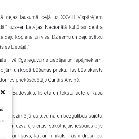
enā dejas laukumā ceļā uz XXVIII Vispārējiem
ā,” uzsver Latvijas Nacionālā kultūras centra
 ka deju kopienai un visai Dziesmu un deju svētku
sies Liepājā.”
s ir vērtīgs ieguvums Liepājai un liepājniekiem.
emocijām un kopā būšanas prieku. Tas būs skaists
s domes priekšsēdētājs Gunārs Ansiņš.
atīss Budovskis, libreta un tekstu autore Rasa
i
ms
iski iezīmē jūras tuvuma un bezgalības sajūtu:
tas
 sevi un uzvarējis citus, sākotnējais iespaids bijis
ļu. Katram savs, katram unikāls. Tas ir drosmes,