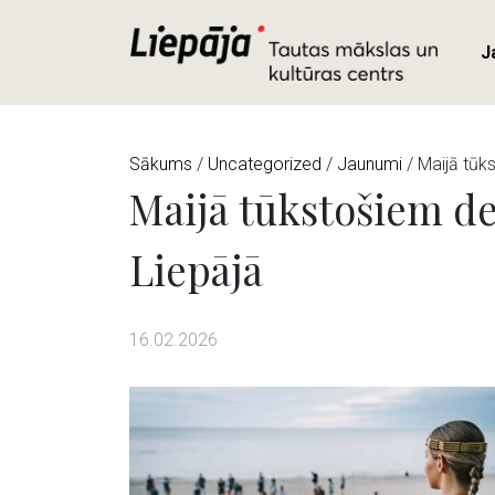
J
Sākums
/
Uncategorized
/
Jaunumi
/ Maijā tūks
Maijā tūkstošiem dej
Liepājā
16.02.2026