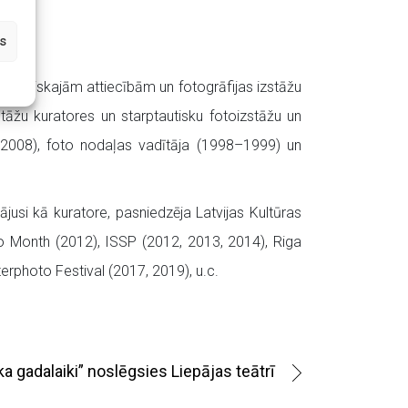
s
abiedriskajām attiecībām un fotogrāfijas izstāžu
tāžu kuratores un starptautisku fotoizstāžu un
99–2008), foto nodaļas vadītāja (1998–1999) un
dājusi kā kuratore, pasniedzēja Latvijas Kultūras
to Month (2012), ISSP (2012, 2013, 2014), Riga
terphoto Festival (2017, 2019), u.c.
ka gadalaiki” noslēgsies Liepājas teātrī