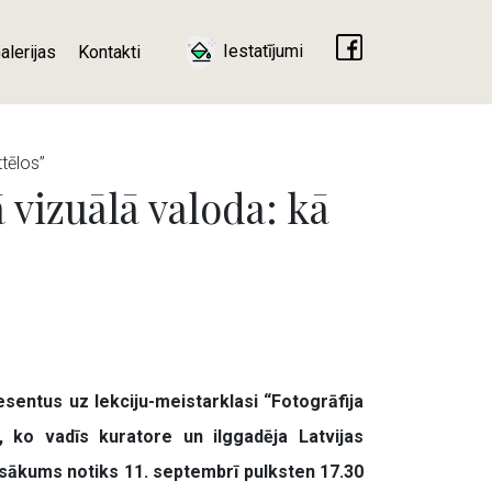
Iestatījumi
alerijas
Kontakti
ttēlos”
 vizuālā valoda: kā
esentus uz lekciju-meistarklasi “Fotogrāfija
”, ko vadīs kuratore un ilggadēja Latvijas
sākums notiks 11. septembrī pulksten 17.30