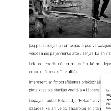
ļauj paust idejas un emocijas ārpus verbālajiem
veidošanas paņēmienus attēlu sērijās, kā arī vi
Lektore iepazīstinās ar metodēm, kā no idejas 
emocionāli iesaistīt skatītāju.
Interesenti ar fotografēšanas priekšzināšanām, 
pieteikties pie studijas vadītāja A.Hibnera.
Lai
sag
aps
Liepājas Tautas fotostudija “Fotast” apvieno 
Pie
izstādēs, kā arī veido sadarbību ar citām foto b
fun