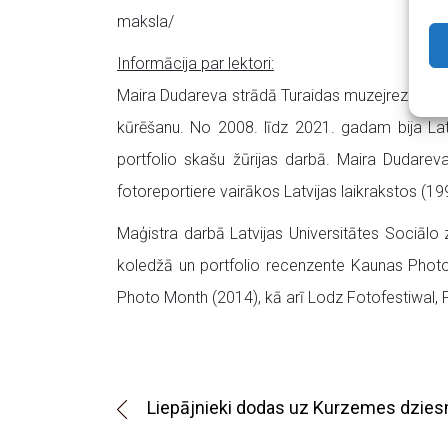
maksla/
Informācija par lektori:
Maira Dudareva strādā Turaidas muzejrezervātā, 
kūrēšanu. No 2008. līdz 2021. gadam bija Latv
portfolio skašu žūrijas darbā. Maira Dudareva
fotoreportiere vairākos Latvijas laikrakstos (1
Maģistra darbā Latvijas Universitātes Sociālo zi
koledžā un portfolio recenzente Kaunas PhotoS
Photo Month (2014), kā arī Lodz Fotofestiwal, Ph
Liepājnieki dodas uz Kurzemes dzie