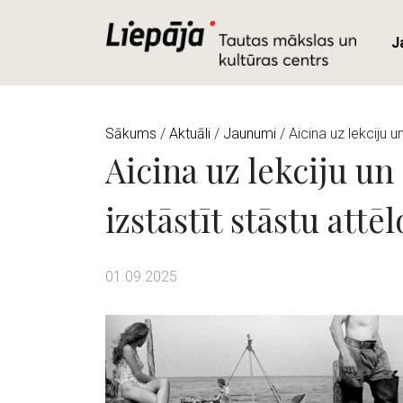
J
Sākums
/
Aktuāli
/
Jaunumi
/ Aicina uz lekciju u
Aicina uz lekciju un
izstāstīt stāstu attēl
01.09.2025