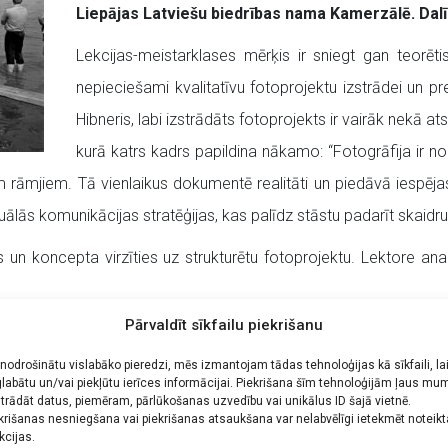
Liepājas Latviešu biedrības nama Kamerzālē. Dal
Lekcijas-meistarklases mērķis ir sniegt gan teorē
nepieciešami kvalitatīvu fotoprojektu izstrādei un p
Hibneris, labi izstrādāts fotoprojekts ir vairāk nekā a
kurā katrs kadrs papildina nākamo: “Fotogrāfija ir n
 rāmjiem. Tā vienlaikus dokumentē realitāti un piedāvā iespējas
zuālās komunikācijas stratēģijas, kas palīdz stāstu padarīt skaid
un koncepta virzīties uz strukturētu fotoprojektu. Lektore anal
Pārvaldīt sīkfailu piekrišanu
kuri vēlas iesaistīties Tautas fotokluba “Fotast” darbībā un pied
 nodrošinātu vislabāko pieredzi, mēs izmantojam tādas tehnoloģijas kā sīkfaili, la
labātu un/vai piekļūtu ierīces informācijai. Piekrišana šīm tehnoloģijām ļaus mu
trādāt datus, piemēram, pārlūkošanas uzvedību vai unikālus ID šajā vietnē.
dažāda līmeņa fotogrāfus, piedāvājot izaugsmes iespējas dažād
krišanas nesniegšana vai piekrišanas atsaukšana var nelabvēlīgi ietekmēt noteik
iedrībām Latvijā un ārvalstīs. Vairāk informācijas par fotostudi
kcijas.