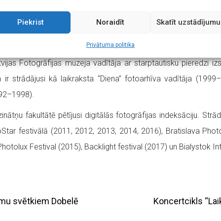
Piekrist
Noraidīt
Skatīt uzstādījumu
Privātuma politika
kur darbs saistīts ar sociālajiem tīkliem, digitālo mārketingu, s
ijas Fotogrāfijas muzeja vadītāja ar starptautisku pieredzi izs
 ir strādājusi kā laikraksta “Diena” fotoarhīva vadītāja (19
992–1998).
nātņu fakultātē pētījusi digitālās fotogrāfijas indeksāciju. Strā
tar festivālā (2011, 2012, 2013, 2014, 2016), Bratislava Pho
otolux Festival (2015), Backlight festival (2017) un Bialystok In
smu svētkiem Dobelē
Koncertcikls “Lai