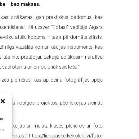
ība – bez maksas.
tiskas zināšanas, gan praktiskus padomus, kas
rezentēšanai. Kā uzsver “Fotast” vadītājs Aigars
tsevišķu attēlu kopums – tas ir pārdomāts stāsts,
ozīmīgs vizuālās komunikācijas instruments, kas
 tās interpretācijai. Lekcijā aplūkosim naratīva
ru, saprotamu un emocionāli saistošu.”
izēs piemērus, kas apliecina fotogrāfijas spēju
alīties kopīgos projektos, pēc lekcijas aicināti
i
ms
ās lekcijās un meistarklasēs, plenēros un foto
tas
ju “Fotast” https://liepajaskc.lv/kolektivi/foto-