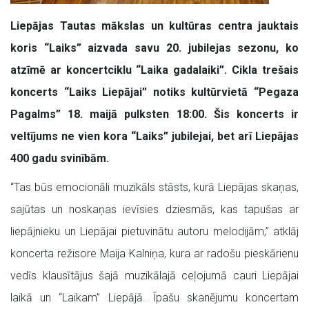
Liepājas Tautas mākslas un kultūras centra jauktais
koris “Laiks” aizvada savu 20. jubilejas sezonu, ko
atzīmē ar koncertciklu “Laika gadalaiki”. Cikla trešais
koncerts “Laiks Liepājai” notiks kultūrvietā “Pegaza
Pagalms” 18. maijā pulksten 18:00. Šis koncerts ir
veltījums ne vien kora “Laiks” jubilejai, bet arī Liepājas
400 gadu svinībām.
“Tas būs emocionāli muzikāls stāsts, kurā Liepājas skaņas,
sajūtas un noskaņas ievīsies dziesmās, kas tapušas ar
liepājnieku un Liepājai pietuvinātu autoru melodijām,” atklāj
koncerta režisore Maija Kalniņa, kura ar radošu pieskārienu
vedīs klausītājus šajā muzikālajā ceļojumā cauri Liepājai
laikā un “Laikam” Liepājā. Īpašu skanējumu koncertam