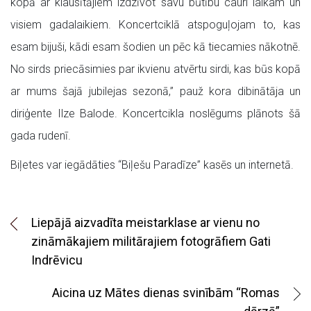
kopā ar klausītājiem izdzīvot savu būtību cauri laikam un
visiem gadalaikiem. Koncertciklā atspoguļojam to, kas
esam bijuši, kādi esam šodien un pēc kā tiecamies nākotnē.
No sirds priecāsimies par ikvienu atvērtu sirdi, kas būs kopā
ar mums šajā jubilejas sezonā,” pauž kora dibinātāja un
diriģente Ilze Balode. Koncertcikla noslēgums plānots šā
gada rudenī​.
Biļetes var iegādāties “Biļešu Paradīze” kasēs un internetā.
Liepājā aizvadīta meistarklase ar vienu no
zināmākajiem militārajiem fotogrāfiem Gati
Indrēvicu
Aicina uz Mātes dienas svinībām “Romas