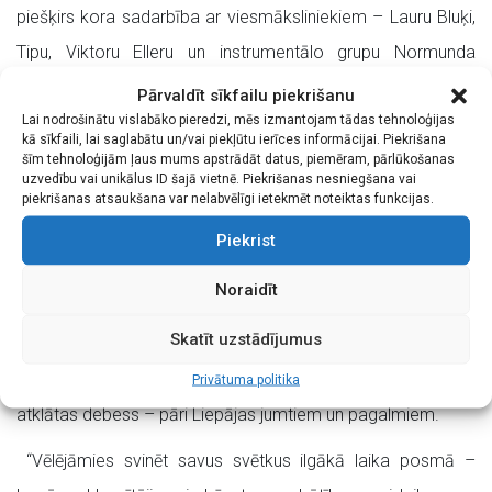
piešķirs kora sadarbība ar viesmāksliniekiem – Lauru Bluķi,
Tipu, Viktoru Elleru un instrumentālo grupu Normunda
Kalniņa vadībā.
Pārvaldīt sīkfailu piekrišanu
Lai nodrošinātu vislabāko pieredzi, mēs izmantojam tādas tehnoloģijas
Koris “Laiks”, kas iemantojis atzinību gan Liepājas, gan
kā sīkfaili, lai saglabātu un/vai piekļūtu ierīces informācijai. Piekrišana
šīm tehnoloģijām ļaus mums apstrādāt datus, piemēram, pārlūkošanas
Latvijas kultūrtelpā, savu jubilejas sezonu aizsāka 2024.
uzvedību vai unikālus ID šajā vietnē. Piekrišanas nesniegšana vai
piekrišanas atsaukšana var nelabvēlīgi ietekmēt noteiktas funkcijas.
gada rudenī ar koncertu “Siltā gaismā” Liepājas Svētās
Trīsvienības katedrālē. Ziemā klausītājus iepriecināja kora
Piekrist
tradicionālais labdarības koncerts “Tuvu, tuvu… tepat”, kas
Noraidīt
izskanēja Liepājas Svētā Jāzepa Romas katoļu katedrālē.
Skatīt uzstādījumus
Tagad, maija plaukumā, koris aicina uz muzikālu satikšanos
kultūrvietā “Pegaza Pagalms”, kur dziesmas skanēs zem
Privātuma politika
atklātas debess – pāri Liepājas jumtiem un pagalmiem.
“Vēlējāmies svinēt savus svētkus ilgākā laika posmā –