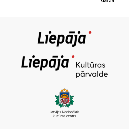
dārzā”