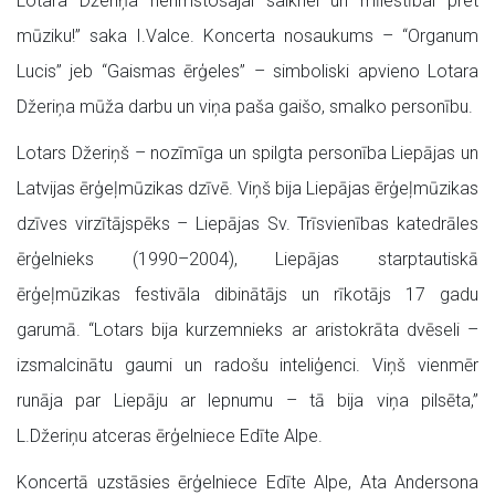
Lotara Džeriņa nerimstošajai saiknei un mīlestībai pret
mūziku!” saka I.Valce. Koncerta nosaukums – “Organum
Lucis” jeb “Gaismas ērģeles” – simboliski apvieno Lotara
Džeriņa mūža darbu un viņa paša gaišo, smalko personību.
Lotars Džeriņš – nozīmīga un spilgta personība Liepājas un
Latvijas ērģeļmūzikas dzīvē. Viņš bija Liepājas ērģeļmūzikas
dzīves virzītājspēks – Liepājas Sv. Trīsvienības katedrāles
ērģelnieks (1990–2004), Liepājas starptautiskā
ērģeļmūzikas festivāla dibinātājs un rīkotājs 17 gadu
garumā. “Lotars bija kurzemnieks ar aristokrāta dvēseli –
izsmalcinātu gaumi un radošu inteliģenci. Viņš vienmēr
runāja par Liepāju ar lepnumu – tā bija viņa pilsēta,”
L.Džeriņu atceras ērģelniece Edīte Alpe.
Koncertā uzstāsies ērģelniece Edīte Alpe, Ata Andersona