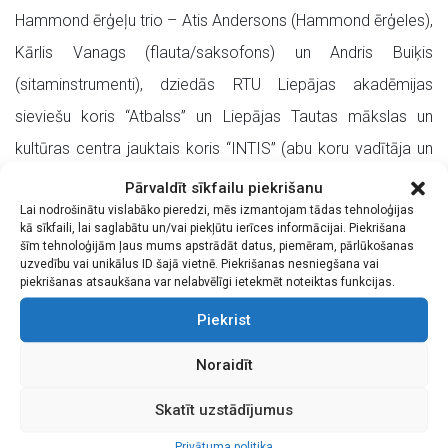
Hammond ērģeļu trio – Atis Andersons (Hammond ērģeles),
Kārlis Vanags (flauta/saksofons) un Andris Buiķis
(sitaminstrumenti), dziedās RTU Liepājas akadēmijas
sieviešu koris “Atbalss” un Liepājas Tautas mākslas un
kultūras centra jauktais koris “INTIS” (abu koru vadītāja un
diriģente ir Ilze Valce).
Pārvaldīt sīkfailu piekrišanu
Lai nodrošinātu vislabāko pieredzi, mēs izmantojam tādas tehnoloģijas
Programmā gaidāmi divi pirmatskaņojumi, kurus šim
kā sīkfaili, lai saglabātu un/vai piekļūtu ierīces informācijai. Piekrišana
šīm tehnoloģijām ļaus mums apstrādāt datus, piemēram, pārlūkošanas
notikumam radījuši komponisti Andris Kontauts un Jānis
uzvedību vai unikālus ID šajā vietnē. Piekrišanas nesniegšana vai
piekrišanas atsaukšana var nelabvēlīgi ietekmēt noteiktas funkcijas.
Strazds. Koncertā skanēs arī Ludoviko Einaudi, Karla
Dženkinsa un Ata Andersona mūzika, kā arī Lotara Džeriņa
Piekrist
bieži atskaņotā baroka komponista Johana Sebastiana
Noraidīt
Baha skaņdarbi.
Skatīt uzstādījumus
Biļetes var iegādāties “Biļešu Paradīze” kasēs, internetā un
Privātuma politika