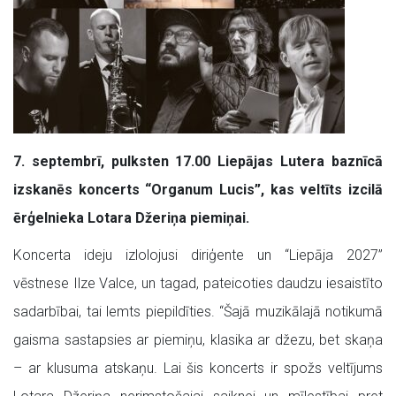
7. septembrī, pulksten 17.00 Liepājas Lutera baznīcā
izskanēs koncerts “Organum Lucis”, kas veltīts izcilā
ērģelnieka Lotara Džeriņa piemiņai.
Koncerta ideju izlolojusi diriģente un “Liepāja 2027”
vēstnese Ilze Valce, un tagad, pateicoties daudzu iesaistīto
sadarbībai, tai lemts piepildīties. “Šajā muzikālajā notikumā
gaisma sastapsies ar piemiņu, klasika ar džezu, bet skaņa
– ar klusuma atskaņu. Lai šis koncerts ir spožs veltījums