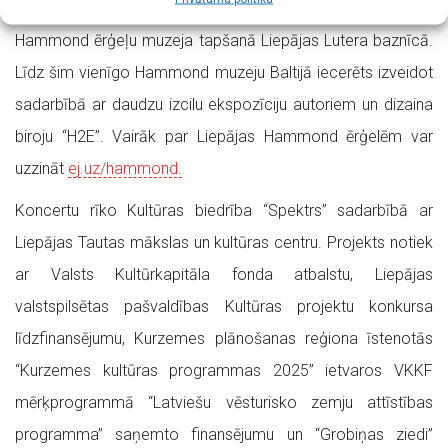
pasākumā uz vietas. Koncerta ieņēmumi tiks ieguldīti
Hammond ērģeļu muzeja tapšanā Liepājas Lutera baznīcā.
Līdz šim vienīgo Hammond muzeju Baltijā iecerēts izveidot
sadarbībā ar daudzu izcilu ekspozīciju autoriem un dizaina
biroju “H2E”. Vairāk par Liepājas Hammond ērģelēm var
uzzināt
ej.uz/hammond.
Koncertu rīko Kultūras biedrība “Spektrs” sadarbībā ar
Liepājas Tautas mākslas un kultūras centru. Projekts notiek
ar Valsts Kultūrkapitāla fonda atbalstu, Liepājas
valstspilsētas pašvaldības Kultūras projektu konkursa
līdzfinansējumu, Kurzemes plānošanas reģiona īstenotās
“Kurzemes kultūras programmas 2025” ietvaros VKKF
mērķprogrammā “Latviešu vēsturisko zemju attīstības
programma” saņemto finansējumu un “Grobiņas ziedi”