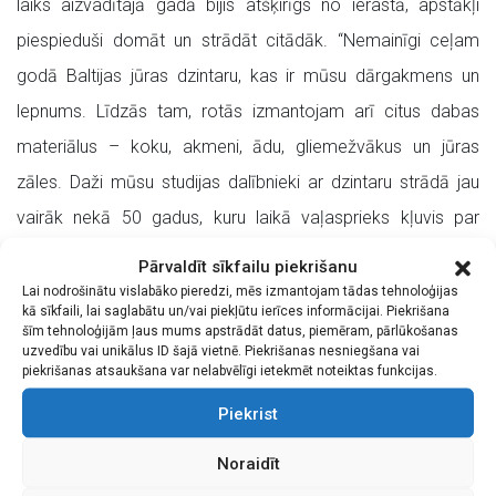
laiks aizvadītajā gadā bijis atšķirīgs no ierastā, apstākļi
piespieduši domāt un strādāt citādāk. “Nemainīgi ceļam
godā Baltijas jūras dzintaru, kas ir mūsu dārgakmens un
lepnums. Līdzās tam, rotās izmantojam arī citus dabas
materiālus – koku, akmeni, ādu, gliemežvākus un jūras
zāles. Daži mūsu studijas dalībnieki ar dzintaru strādā jau
vairāk nekā 50 gadus, kuru laikā vaļasprieks kļuvis par
profesiju. Mūsu meistaru rotas pabijušas izstādēs dažādās
Pārvaldīt sīkfailu piekrišanu
Latvijas pilsētās, kā arī ārzemēs – Anglijā, Bulgārijā, Vācijā,
Lai nodrošinātu vislabāko pieredzi, mēs izmantojam tādas tehnoloģijas
kā sīkfaili, lai saglabātu un/vai piekļūtu ierīces informācijai. Piekrišana
Polijā, Zviedrijā, Ungārijā, Krievijā, Kiprā, Portugālē, arī
šīm tehnoloģijām ļaus mums apstrādāt datus, piemēram, pārlūkošanas
uzvedību vai unikālus ID šajā vietnē. Piekrišanas nesniegšana vai
Austrālijā, Korejā un Japānā. Aicinām aplūkot mūsu jaunāko
piekrišanas atsaukšana var nelabvēlīgi ietekmēt noteiktas funkcijas.
veikumu!”
Piekrist
Izstādē būs redzami Solveigas Vārnas, Ludmilas Kadekas,
Noraidīt
Imanta Roļļa, Andra Gūtmaņa, Ilmāra Kuncīša, Harija Kalēja,