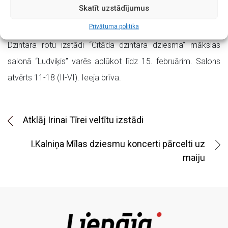
Māra Vīģeļa, Andra Grebja, Austras Ziemeles, Ilzes Šēferes
Skatīt uzstādījumus
un Ingas Kleinas darbi.
Privātuma politika
Dzintara rotu izstādi “Citāda dzintara dziesma” mākslas
salonā “Ludviķis” varēs aplūkot līdz 15. februārim. Salons
atvērts 11-18 (II-VI). Ieeja brīva.
Atklāj Irinai Tīrei veltītu izstādi
I.Kalniņa Mīlas dziesmu koncerti pārcelti uz
maiju