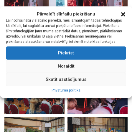
Pārvaldīt sīkfailu piekrišanu
Lai nodrošinātu vislabāko pieredzi, mēs izmantojam tādas tehnoloģijas
kā sīkfaili, lai saglabātu un/vai piekļūtu ierīces informācijai. Piekrišana
šīm tehnoloģijām ļaus mums apstrādāt datus, piemēram, pārlūkošanas
uzvedību vai unikālus ID šajā vietnē. Piekrišanas nesniegšana vai
piekrišanas atsaukšana var nelabvēlīgi ietekmēt noteiktas funkcijas.
Piekrist
Noraidīt
Skatīt uzstādījumus
Privātuma politika