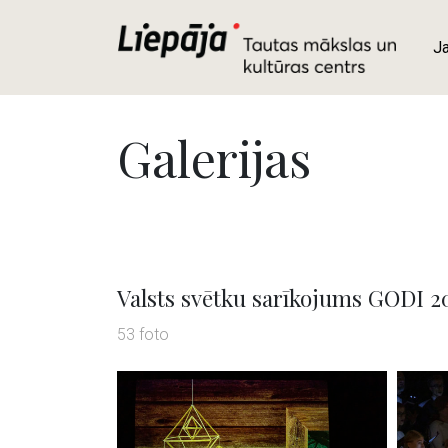
J
Galerijas
Valsts svētku sarīkojums GODI 2
53 foto