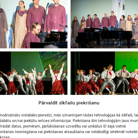
Pārvaldīt sīkfailu piekrišanu
 nodrošinātu vislabāko pieredzi, mēs izmantojam tādas tehnoloģijas kā sīkfaili, la
labātu un/vai piekļūtu ierīces informācijai. Piekrišana šīm tehnoloģijām ļaus mu
trādāt datus, piemēram, pārlūkošanas uzvedību vai unikālus ID šajā vietnē.
krišanas nesniegšana vai piekrišanas atsaukšana var nelabvēlīgi ietekmēt noteik
kcijas.