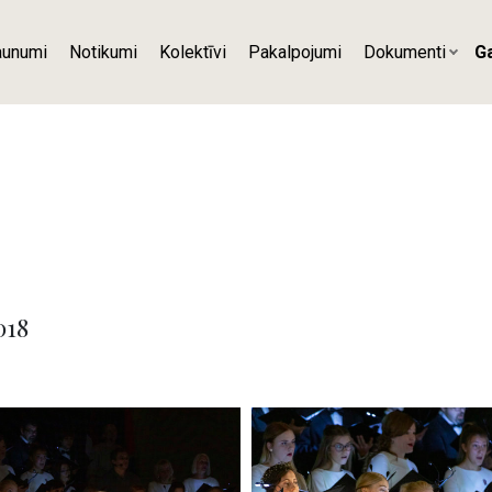
aunumi
Notikumi
Kolektīvi
Pakalpojumi
Dokumenti
Ga
018