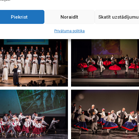
Piekrist
Noraidīt
Skatīt uzstādījumu
Privātuma politika