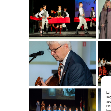
Lai
sag
aps
Pie
fun