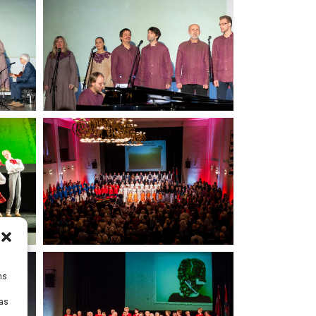
i
ms
tas