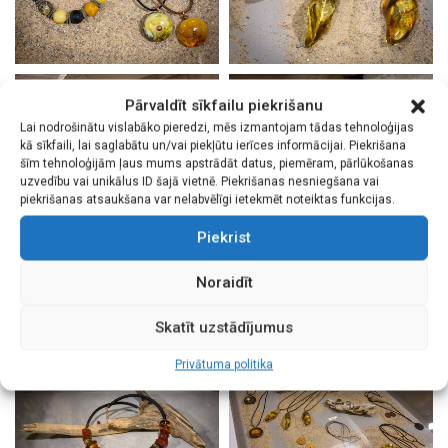
Pārvaldīt sīkfailu piekrišanu
Lai nodrošinātu vislabāko pieredzi, mēs izmantojam tādas tehnoloģijas
kā sīkfaili, lai saglabātu un/vai piekļūtu ierīces informācijai. Piekrišana
šīm tehnoloģijām ļaus mums apstrādāt datus, piemēram, pārlūkošanas
uzvedību vai unikālus ID šajā vietnē. Piekrišanas nesniegšana vai
piekrišanas atsaukšana var nelabvēlīgi ietekmēt noteiktas funkcijas.
Piekrist
Noraidīt
Skatīt uzstādījumus
Privātuma politika