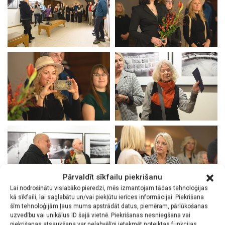
Pārvaldīt sīkfailu piekrišanu
Lai nodrošinātu vislabāko pieredzi, mēs izmantojam tādas tehnoloģijas
kā sīkfaili, lai saglabātu un/vai piekļūtu ierīces informācijai. Piekrišana
šīm tehnoloģijām ļaus mums apstrādāt datus, piemēram, pārlūkošanas
uzvedību vai unikālus ID šajā vietnē. Piekrišanas nesniegšana vai
piekrišanas atsaukšana var nelabvēlīgi ietekmēt noteiktas funkcijas.