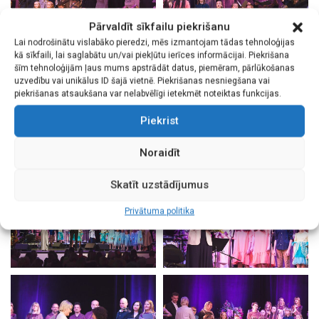
Pārvaldīt sīkfailu piekrišanu
Lai nodrošinātu vislabāko pieredzi, mēs izmantojam tādas tehnoloģijas
kā sīkfaili, lai saglabātu un/vai piekļūtu ierīces informācijai. Piekrišana
šīm tehnoloģijām ļaus mums apstrādāt datus, piemēram, pārlūkošanas
uzvedību vai unikālus ID šajā vietnē. Piekrišanas nesniegšana vai
piekrišanas atsaukšana var nelabvēlīgi ietekmēt noteiktas funkcijas.
Piekrist
Noraidīt
Skatīt uzstādījumus
Privātuma politika