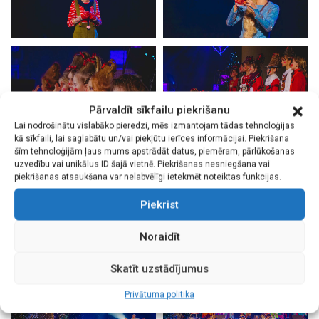
Pārvaldīt sīkfailu piekrišanu
Lai nodrošinātu vislabāko pieredzi, mēs izmantojam tādas tehnoloģijas
kā sīkfaili, lai saglabātu un/vai piekļūtu ierīces informācijai. Piekrišana
šīm tehnoloģijām ļaus mums apstrādāt datus, piemēram, pārlūkošanas
uzvedību vai unikālus ID šajā vietnē. Piekrišanas nesniegšana vai
piekrišanas atsaukšana var nelabvēlīgi ietekmēt noteiktas funkcijas.
Piekrist
Noraidīt
Skatīt uzstādījumus
Privātuma politika