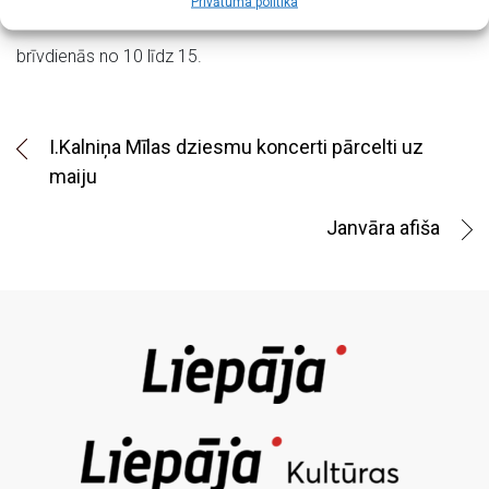
Privātuma politika
Izstāde skatāma bez maksas darba dienās no 10 līdz 19,
brīvdienās no 10 līdz 15.
I.Kalniņa Mīlas dziesmu koncerti pārcelti uz
maiju
Janvāra afiša