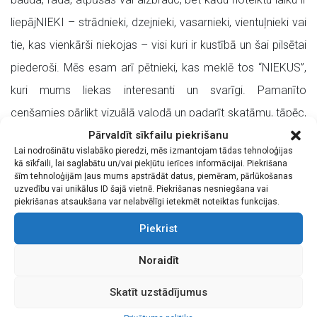
liepājNIEKI – strādnieki, dzejnieki, vasarnieki, vientuļnieki vai
tie, kas vienkārši niekojas – visi kuri ir kustībā un šai pilsētai
piederoši. Mēs esam arī pētnieki, kas meklē tos “NIEKUS”,
kuri mums liekas interesanti un svarīgi. Pamanīto
cenšamies pārlikt vizuālā valodā un padarīt skatāmu, tāpēc,
Pārvaldīt sīkfailu piekrišanu
iespējams, esam fotomāksliNIEKI.”
Lai nodrošinātu vislabāko pieredzi, mēs izmantojam tādas tehnoloģijas
kā sīkfaili, lai saglabātu un/vai piekļūtu ierīces informācijai. Piekrišana
Izstādē piedalās fotomāksliNIEKI: Adrians Pese, Agris
šīm tehnoloģijām ļaus mums apstrādāt datus, piemēram, pārlūkošanas
Klestrovs, Eric Zirk, Gunārs Kopštāls, Ilga Lasmane, Ilona
uzvedību vai unikālus ID šajā vietnē. Piekrišanas nesniegšana vai
piekrišanas atsaukšana var nelabvēlīgi ietekmēt noteiktas funkcijas.
Gabaliņa-Kila, Irina Tīre, Iveta Herbsta, Jelizaveta Borodina,
Piekrist
Kaspars Strēlis, Ludmila Šmite, Madara Kronberga, Miks
Kļaviņš, Normunds Kaprano, Raitis Karlsons, Rolands
Noraidīt
Drāznieks,Valentīns, Vineta Jaunzeme un Ziedonis
Skatīt uzstādījumus
Safronovs.