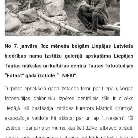
No 7. janvāra līdz mēneša beigām Liepājas Latviešu
biedrības nama Izstāžu galerijā apskatāma Liepājas
Tautas mākslas un kultūras centra Tautas fotostudijas
“Fotast” gada izstāde “…NIEKI”.
Turpinot iepriekšējā gada izstādes tēmu par Liepāju, šogad
fotostudijas dalībnieku izpētes centrālais tēls ir cilvēks
Liepājā. Kā pastāstīja izstādes kurators Mārtiņš Krūmiņš,
ekspozīcija veidota kā stāsts, par un ap “…niekiem”: “Šī
izstāde ir par jums un mums, kas šeit dzīvo, atbrauc, strādā,
bauda, rada, atpūšas vai aizbrauc, bet kādu noteiktu laiku ir