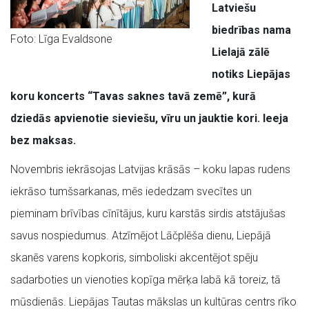
Latviešu
biedrības nama
Foto: Līga Evaldsone
Lielajā zālē
notiks Liepājas
koru koncerts “Tavas saknes tavā zemē”, kurā
dziedās apvienotie sieviešu, vīru un jauktie kori. Ieeja
bez maksas.
Novembris iekrāsojas Latvijas krāsās – koku lapas rudens
iekrāso tumšsarkanas, mēs iededzam svecītes un
pieminam brīvības cīnītājus, kuru karstās sirdis atstājušas
savus nospiedumus. Atzīmējot Lāčplēša dienu, Liepājā
skanēs varens kopkoris, simboliski akcentējot spēju
sadarboties un vienoties kopīga mērķa labā kā toreiz, tā
mūsdienās. Liepājas Tautas mākslas un kultūras centrs rīko