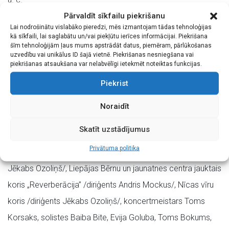
Pārvaldīt sīkfailu piekrišanu
Koncertā piedalās Liepājas Tautas mākslas un kultūras
Lai nodrošinātu vislabāko pieredzi, mēs izmantojam tādas tehnoloģijas
kā sīkfaili, lai saglabātu un/vai piekļūtu ierīces informācijai. Piekrišana
centra jauktie kori „INTIS” /diriģente Ilze Valce, kormeistars
šīm tehnoloģijām ļaus mums apstrādāt datus, piemēram, pārlūkošanas
Kārlis Millers/, „Kursa” /diriģente Ilze Āboliņa/, „Laiks”
uzvedību vai unikālus ID šajā vietnē. Piekrišanas nesniegšana vai
piekrišanas atsaukšana var nelabvēlīgi ietekmēt noteiktas funkcijas.
/diriģente Ilze Balode, kormeistare Laura Bluķe/, „Lauma”
Piekrist
/diriģente Mirdza Paipare/, „Līva” /diriģents Jēkabs Ozoliņš/,
sieviešu koris „Aija” /diriģente Gunta Vite, kormeistare Antra
Noraidīt
Berga/, Liepājas Universitātes sieviešu koris „Atbalss”
Skatīt uzstādījumus
/mākslinieciskā vadītāja Ilze Valce, diriģente Olga Blauzde/,
Privātuma politika
Liepājas Valsts 1. ģimnāzijas jauktais koris /diriģents
Jēkabs Ozoliņš/, Liepājas Bērnu un jaunatnes centra jauktais
koris „Reverberācija” /diriģents Andris Mockus/, Nīcas vīru
koris /diriģents Jēkabs Ozoliņš/, koncertmeistars Toms
Korsaks, solistes Baiba Bite, Evija Goluba, Toms Bokums,