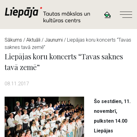
Sākums
/
Aktuāli
/
Jaunumi
/ Liepājas koru koncerts “Tavas
saknes tavā zemē”
Liepājas koru koncerts “Tavas saknes
tavā zemē”
08.11.2017
Šo sestdien, 11.
novembrī,
pulksten 14.00
Liepājas