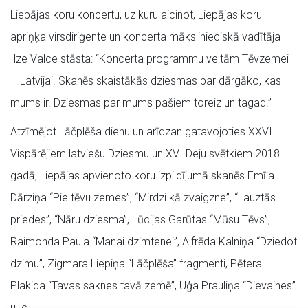
Liepājas koru koncertu, uz kuru aicinot, Liepājas koru
apriņķa virsdiriģente un koncerta mākslinieciskā vadītāja
Ilze Valce stāsta: “Koncerta programmu veltām Tēvzemei
– Latvijai. Skanēs skaistākās dziesmas par dārgāko, kas
mums ir. Dziesmas par mums pašiem toreiz un tagad.”
Atzīmējot Lāčplēša dienu un arīdzan gatavojoties XXVI
Vispārējiem latviešu Dziesmu un XVI Deju svētkiem 2018.
gadā, Liepājas apvienoto koru izpildījumā skanēs Emīla
Dārziņa “Pie tēvu zemes”, “Mirdzi kā zvaigzne”, “Lauztās
priedes”, “Nāru dziesma”, Lūcijas Garūtas “Mūsu Tēvs”,
Raimonda Paula “Manai dzimtenei”, Alfrēda Kalniņa “Dziedot
dzimu”, Zigmara Liepiņa “Lāčplēša” fragmenti, Pētera
Plakida “Tavas saknes tavā zemē”, Uģa Prauliņa “Dievaines”
u. c.