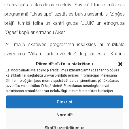
skatuviskās tautas dejas kolektīvi. Savukārt tautas mūzikas
programmā “Līvas upe” uzstāsies balvu ansamblis “Ziņģes
brāļi”, tumšā folka un kantrī grupa “JUUK” un etnogrupa
“Ogas” kopā ar Armandu Alksni.
24. maijā skatuves programma iesāksies ar muzikālo
uzvedumu “Vilkam tāda dvēselīte”, turpināsies ar Katrīnu
Dimantu un grupu “Zeltrači”, bet svētku noslēgumā uzstāsies
Pārvaldīt sīkfailu piekrišanu
Lai nodrošinātu vislabāko pieredzi, mēs izmantojam tādas tehnoloģijas
grupa “Elektrofolk”.
kā sīkfaili, lai saglabātu un/vai piekļūtu ierīces informācijai. Piekrišana
šīm tehnoloģijām ļaus mums apstrādāt datus, piemēram, pārlūkošanas
Abas dienas svētku apmeklētāji varēs satikt meistarus un
uzvedību vai unikālus ID šajā vietnē. Piekrišanas nesniegšana vai
piekrišanas atsaukšana var nelabvēlīgi ietekmēt noteiktas funkcijas.
apgūt dažādas amatu prasmes un iemaņas prasmju
Piekrist
apmaiņas programmas “Prasmju birža” meistardarbnīcās.
Ģimeņu un bērnu iemīļotā “Spēļu sēta” līdzās izklaidējošām
Noraidīt
brīvdabas aktivitātēm un senajām latviešu spēlēm, piedāvās
Skatīt uzstādījumus