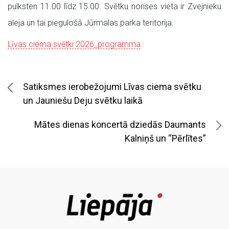
pulksten 11.00 līdz 15.00. Svētku norises vieta ir Zvejnieku
aleja un tai piegulošā Jūrmalas parka teritorija.
Līvas ciema svētki 2026_programma
Satiksmes ierobežojumi Līvas ciema svētku
un Jauniešu Deju svētku laikā
Mātes dienas koncertā dziedās Daumants
Kalniņš un “Pērlītes”