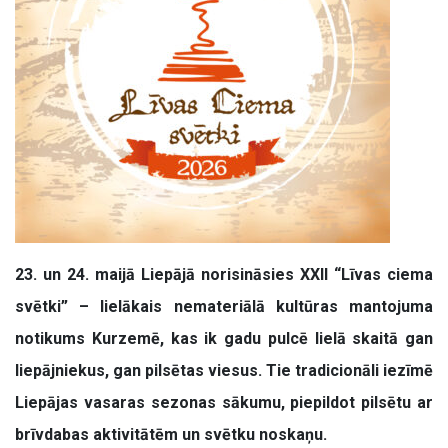
23. un 24. maijā Liepājā norisināsies XXII “Līvas ciema
svētki” – lielākais nemateriālā kultūras mantojuma
notikums Kurzemē, kas ik gadu pulcē lielā skaitā gan
liepājniekus, gan pilsētas viesus. Tie tradicionāli iezīmē
Liepājas vasaras sezonas sākumu, piepildot pilsētu ar
brīvdabas aktivitātēm un svētku noskaņu.