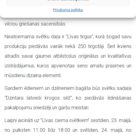
arī vilciņu virpošanas darbnīcu. Tajā pieredzējušu meistaru
Privātuma politika
vadībā varēs izgatavot rotaļļietu un piedalīties jautrās
vilciņu griešanas sacensībās.
Neatņemama svētku daļa ir “Līvas tirgus”, kurā šogad savu
produkciju piedāvās vairāk nekā 250 tirgotāji. Šeit ikviens
atradīs savai gaumei atbilstošus oriģinālus un kvalitatīvus
izstrādājumus, kuros apvienotas seno amatu prasmes un
mūsdienu dizaina elementi.
Gardiem ēdieniem un dzērieniem bagāta būs svētku sadaļa
“Dzintara latvieši krogos sēž”, ko piedāvās ēdināšanas
pakalpojumu sniedzēji un garšu meistari.
Laipni aicināti uz “Līvas ciema svētkiem” sestdien, 23. maijā,
no pulksten 11.00 līdz 18.00 un svētdien, 24. maijā, no