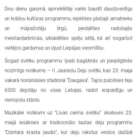
Divu dienu garumā apmeklētāji varēs baudīt daudzveidīgu
un krāšņu kultūras programmu, iepirkties plašajā amatnieku
un mājražotāju tirgū, piedalīties radošajās
meistardarbnīcās, izklaidēties spēļu sētā, kā arī nogaršot
vietējos gardumus un izjust Liepājas viesmīlību.
Šogad svētku programmu īpaši bagātinās un paspilgtinās
nozīmīgs notikums – II Jauniešu Deju svētki, kas 23. maija
vakarā norisināsies stadionā “Daugava”. Tajos pulcēsies teju
6500 dejotāju no visas Latvijas, radot iespaidīgu un
vienojošu stāstu.
Muzikālie notikumi uz “Līvas ciema svētku” skatuves 23.
maijā iesāksies ar tradicionālo tautas deju programmu
“Dzintara krasta ļaudis”, kur deju rakstus veidos dažādi